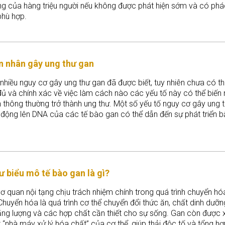
ng của hàng triệu người nếu không được phát hiện sớm và có phá
 phù hợp.
 nhân gây ung thư gan
nhiều nguy cơ gây ung thư gan đã được biết, tuy nhiên chưa có t
đủ và chính xác về việc làm cách nào các yếu tố này có thể biến 
 thông thường trở thành ung thư. Một số yếu tố nguy cơ gây ung 
 động lên DNA của các tế bào gan có thể dẫn đến sự phát triển b
ủa tế bào và hình thành ung thư.
ư biểu mô tế bào gan là gì?
ơ quan nội tạng chịu trách nhiệm chính trong quá trình chuyển h
Chuyển hóa là quá trình cơ thể chuyển đổi thức ăn, chất dinh dưỡn
ăng lượng và các hợp chất cần thiết cho sự sống. Gan còn được
“nhà máy xử lý hóa chất” của cơ thể, giúp thải độc tố và tổng h