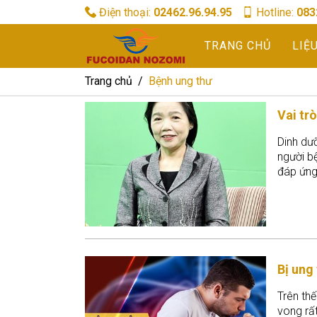
Điện thoại:
02462.96.94.95
Hotline:
083
TRANG CHỦ
LIỆ
Trang chủ
Bệnh ung thư
Vai tr
Dinh dư
người b
đáp ứng 
Bị ung
Trên thế
vong rấ