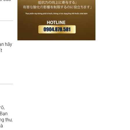
Bạn hãy
t
rõ,
 Bạn
ng thư,
và