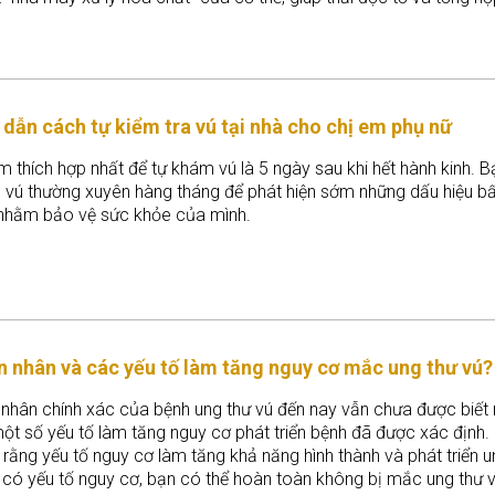
an trọng như dịch mật, glycogen và protein huyết tương.
dẫn cách tự kiểm tra vú tại nhà cho chị em phụ nữ
m thích hợp nhất để tự khám vú là 5 ngày sau khi hết hành kinh. 
 vú thường xuyên hàng tháng để phát hiện sớm những dấu hiệu bấ
nhằm bảo vệ sức khỏe của mình.
 nhân và các yếu tố làm tăng nguy cơ mắc ung thư vú?
nhân chính xác của bệnh ung thư vú đến nay vẫn chưa được biết 
ột số yếu tố làm tăng nguy cơ phát triển bệnh đã được xác định.
rằng yếu tố nguy cơ làm tăng khả năng hình thành và phát triển u
 có yếu tố nguy cơ, bạn có thể hoàn toàn không bị mắc ung thư 