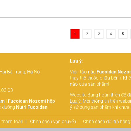
ại, nếu bạn không có yếu tố nguy cơ không có nghĩa là bạn chắc
 bị ung thư vú.
1
2
3
4
5
Lưu ý:
Hai Bà Trưng, Hà Nội
Viên tảo nâu
Fucoidan Nozo
thay thế thuốc chữa bệnh. Kh
nào của sản phẩm!
3.03.03
Website đang hoàn thiện để đ
am
|
Fucoidan Nozomi hộp
Lưu ý:
Mọi thông tin trên webs
c dưỡng
Nutri Fucoidan
|
ý sử dụng sản phẩm khi chưa h
 thanh toán
Chính sách vận chuyển
Chính sách đổi trả hàng