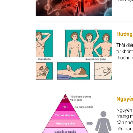
chất qu
Hướng 
Thời điể
tự khám
thường 
Nguyên
Nguyên 
nhưng m
cần nhớ 
nếu bạn