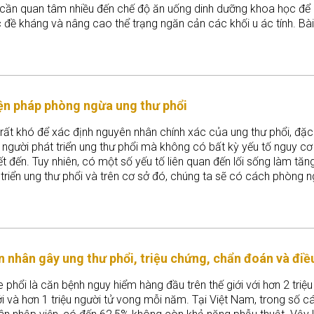
 cần quan tâm nhiều đến chế độ ăn uống dinh dưỡng khoa học để
đề kháng và nâng cao thể trạng ngăn cản các khối u ác tính. Bài 
 sẽ đưa ra một số lời khuyên cho người bệnh ung thư phổi cần ăn
n triệu chứng của bệnh.
ện pháp phòng ngừa ung thư phổi
ất khó để xác định nguyên nhân chính xác của ung thư phổi, đặc 
 người phát triển ung thư phổi mà không có bất kỳ yếu tố nguy c
t đến. Tuy nhiên, có một số yếu tố liên quan đến lối sống làm tăn
triển ung thư phổi và trên cơ sở đó, chúng ta sẽ có cách phòng 
h này.
 nhân gây ung thư phổi, triệu chứng, chẩn đoán và điều
 phổi là căn bệnh nguy hiểm hàng đầu trên thế giới với hơn 2 triệu
 và hơn 1 triệu người tử vong mỗi năm. Tại Việt Nam, trong số c