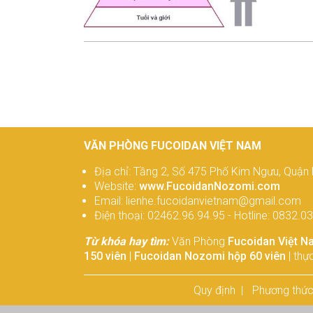
ngược l
sẽ không
VĂN PHÒNG FUCOIDAN VIỆT NAM
Địa chỉ: Tầng 2, Số 475 Phố Kim Ngưu, Quận 
Website:
www.FucoidanNozomi.com
Email: lienhe.fucoidanvietnam@gmail.com
Điện thoại: 02462.96.94.95 - Hotline: 0832.0
Từ khóa hay tìm:
Văn Phòng
Fucoidan Việt N
150 viên
|
Fucoidan Nozomi hộp 60 viên
| thự
Quy định
Phương thức