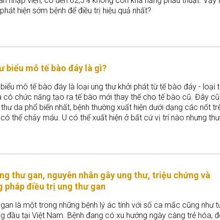
ân nhập viện, có đến 62,5% không còn khả năng phẫu thuật. Vậy
phát hiện sớm bệnh để điều trị hiệu quả nhất?
ư biểu mô tế bào đáy là gì?
biểu mô tế bào đáy là loại ung thư khởi phát từ tế bào đáy - loại 
a có chức năng tạo ra tế bào mới thay thế cho tế bào cũ. Đây cũ
 thư da phổ biến nhất, bệnh thường xuất hiện dưới dạng các nốt tr
có thể chảy máu. U có thể xuất hiện ở bất cứ vị trí nào nhưng th
n ở những vùng tiếp xúc trực tiếp với ánh sáng mặt trời như vùng 
ng thư gan, nguyên nhân gây ung thư, triệu chứng và
 pháp điều trị ung thư gan
 gan là một trong những bệnh lý ác tính với số ca mắc cũng như 
g đầu tại Việt Nam. Bệnh đang có xu hướng ngày càng trẻ hóa, 