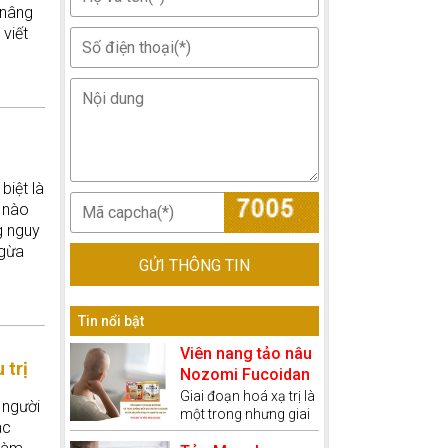
 nâng
viết
 gì để
biệt là
ơ nào
g nguy
ngừa
GỬI THÔNG TIN
Tin nổi bật
Viên nang tảo nâu
 trị
Nozomi Fucoidan
kết hợp với thực
Giai đoạn hoá xạ trị là
 người
một trong nhưng giai
dưỡng miễn dịch
ác
đoạn khốc nghiệt
giúp bệnh nhân