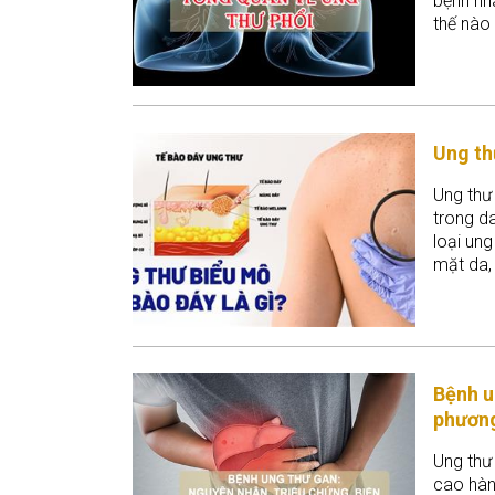
bệnh nh
thế nào 
Ung th
Ung thư 
trong d
loại ung
mặt da, 
xuất hiệ
đầu cổ.
Bệnh u
phương
Ung thư
cao hàn