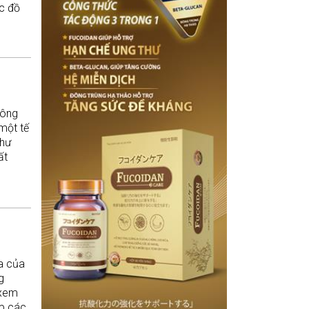
chuyển đổi thức ăn,
c đồ
phù hợp.
chất dinh dưỡng
thành năng lượng và
các hợp chất cần thiết
cho sự sống. Gan
còn được xem như
một “nhà máy xử lý
hóa chất” của cơ thể,
giúp thải độc tố và
tổng hợp các chất
hông
quan trọng như dịch
một tế
mật, glycogen và
thư
protein huyết tương.
ất
óa của
g
 xem
ợp các