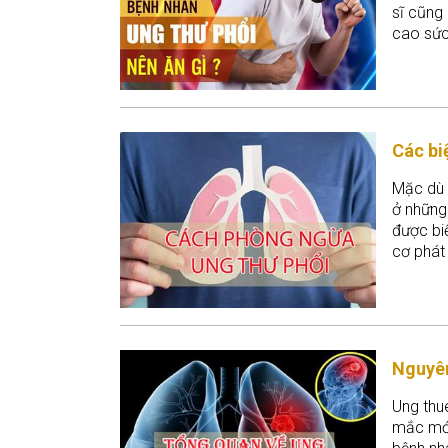
sĩ cũng
cao sức 
dưới đây
cải thiệ
Các bi
Mặc dù r
ở những
được biế
cơ phát 
căn bện
Nguyên
Ung thue
mắc mới