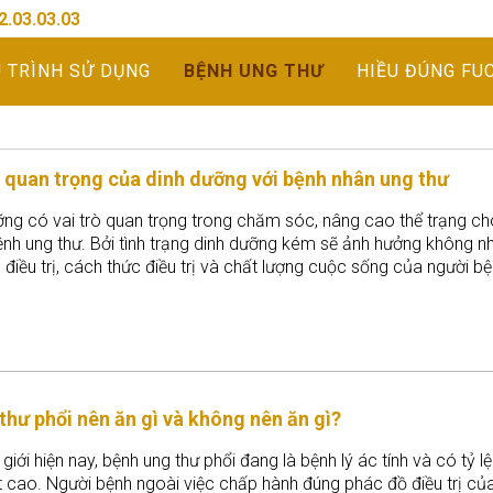
2.03.03.03
U TRÌNH SỬ DỤNG
BỆNH UNG THƯ
HIỀU ĐÚNG FU
ò quan trọng của dinh dưỡng với bệnh nhân ung thư
ỡng có vai trò quan trọng trong chăm sóc, nâng cao thể trạng ch
ệnh ung thư. Bởi tình trạng dinh dưỡng kém sẽ ảnh hưởng không n
điều trị, cách thức điều trị và chất lượng cuộc sống của người bệ
 thư phổi nên ăn gì và không nên ăn gì?
 giới hiện nay, bệnh ung thư phổi đang là bệnh lý ác tính và có tỷ lệ
t cao. Người bệnh ngoài việc chấp hành đúng phác đồ điều trị củ