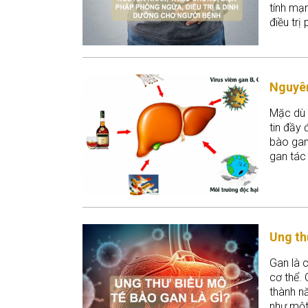
tính mạ
điều trị
Nguyên
Mặc dù 
tin đầy 
bào gan
gan tác
thường c
Ung th
Gan là c
cơ thể. 
thành n
như một 