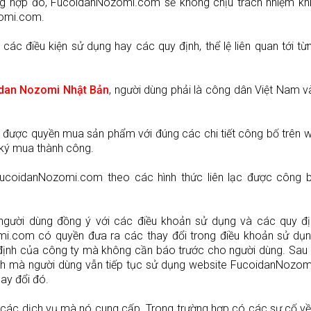
ng hợp đó, FucoidanNozomi.com sẽ không chịu trách nhiệm khi
zomi.com.
c điều kiện sử dụng hay các quy định, thể lệ liên quan tới t
dan Nozomi Nhật Bản
, người dùng phải là công dân Việt Nam 
ược quyền mua sản phẩm với đúng các chi tiết công bố trên w
 ký mua thành công.
ucoidanNozomi.com theo các hình thức liên lạc được công b
 người dùng đồng ý với các điều khoản sử dụng và các quy đ
.com có quyền đưa ra các thay đổi trong điều khoản sử dụn
 định của công ty mà không cần báo trước cho người dùng. Sau
ịnh mà người dùng vẫn tiếp tục sử dụng website FucoidanNozom
ay đổi đó.
các dịch vụ mà nó cung cấp. Trong trường hợp có các sự cố v