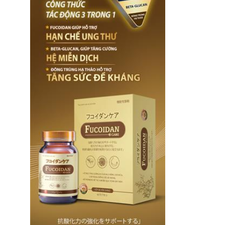
chuyển đổi thức ăn,
phù hợp.
chất dinh dưỡng
thành năng lượng và
các hợp chất cần thiết
cho sự sống. Gan
còn được xem như
một “nhà máy xử lý
hóa chất” của cơ thể,
giúp thải độc tố và
tổng hợp các chất
quan trọng như dịch
mật, glycogen và
protein huyết tương.