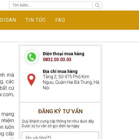
COIDAN
TIN TỨC
FAQ
Điện thoại mua hàng
0832.03.03.03
Địa chỉ mua hàng
ịnh mà
Tầng 2, Số 475 Phố Kim
g, các
Ngưu, Quận Hai Bà Trưng, Hà
 bất cứ
Nội
i.com,
ĐĂNG KÝ TƯ VẤN
ề mạng
 nhiệm
Quý khách cung cấp thông tin như duới đây.
Dược sỹ tư vẫn sẽ gọi điện lại ngay
ôn luôn
ng cấp