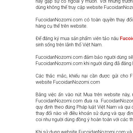
hay gặp sự cố ngoài ý muốn. Với những trườ
dùng không thể truy cập website FucoidanNo
FucoidanNozomi.com có toàn quyền thay đổi cá
hàng cụ thể trên website.
Để đăng ký mua sản phẩm viên tảo nâu
Fucoi
sinh sống trên lãnh thổ Việt Nam.
FucoidanNozomi.com đảm bảo người dùng sẽ đ
FucoidanNozomi.com khi người dùng đã đăng
Các thắc mắc, khiếu nại cần được gửi cho F
website FucoidanNozomi.com
Bằng việc ấn vào nút Mua trên website này,
FucoidanNozomi.com đưa ra. FucoidanNozomi
quy định theo đúng Pháp luật Việt Nam và qui
thay đổi nào về điều khoản sử dụng và quy đ
coi như người dùng đồng ý hoàn toàn với các th
Khi sử dụng website FucoidanNozomi.com và 