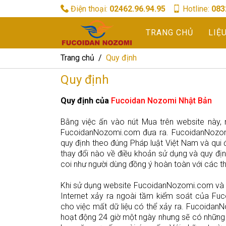
Điện thoại:
02462.96.94.95
Hotline:
083
TRANG CHỦ
LIỆ
Trang chủ
Quy định
Quy định
Quy định của
Fucoidan Nozomi Nhật Bản
Bằng việc ấn vào nút Mua trên website này,
FucoidanNozomi.com đưa ra. FucoidanNozomi
quy định theo đúng Pháp luật Việt Nam và qui
thay đổi nào về điều khoản sử dụng và quy đ
coi như người dùng đồng ý hoàn toàn với các th
Khi sử dụng website FucoidanNozomi.com và 
Internet xảy ra ngoài tầm kiểm soát của F
cho việc mất dữ liệu có thể xảy ra. Fucoidan
hoạt động 24 giờ một ngày nhưng sẽ có những