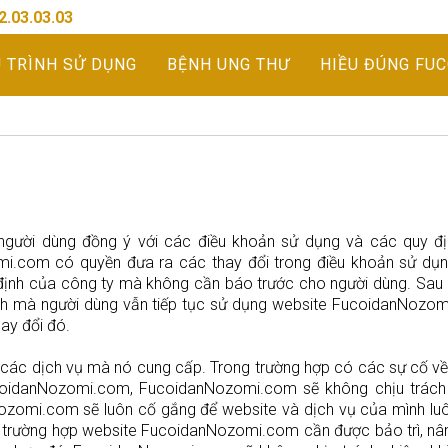
2.03.03.03
U TRÌNH SỬ DỤNG
BỆNH UNG THƯ
HIỀU ĐÚNG FU
 người dùng đồng ý với các điều khoản sử dụng và các quy đ
.com có quyền đưa ra các thay đổi trong điều khoản sử dụn
 định của công ty mà không cần báo trước cho người dùng. Sau
ịnh mà người dùng vẫn tiếp tục sử dụng website FucoidanNozom
ay đổi đó.
các dịch vụ mà nó cung cấp. Trong trường hợp có các sự cố v
ucoidanNozomi.com, FucoidanNozomi.com sẽ không chịu trách
Nozomi.com sẽ luôn cố gắng để website và dịch vụ của mình lu
 trường hợp website FucoidanNozomi.com cần được bảo trì, nâ