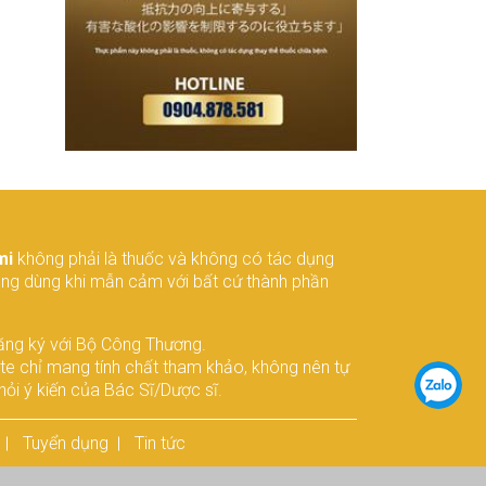
mi
không phải là thuốc và không có tác dụng
ông dùng khi mẫn cảm với bất cứ thành phần
ăng ký với Bộ Công Thương.
ite chỉ mang tính chất tham khảo, không nên tự
ỏi ý kiến của Bác Sĩ/Dược sĩ.
Tuyển dụng
Tin tức