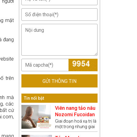
 người
ừng mặt
và đang
ebsite
ố trên
GỬI THÔNG TIN
ịnh mà
Tin nổi bật
g, các
Viên nang tảo nâu
 bất cứ
Nozomi Fucoidan
i.com,
kết hợp với thực
Giai đoạn hoá xạ trị là
một trong nhưng giai
dưỡng miễn dịch
đoạn khốc nghiệt
giúp bệnh nhân
ề mạng