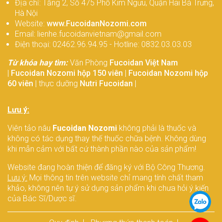
Địa chỉ: Tầng 2, Số 475 Phố Kim Ngưu, Quận Hai Bà Trưng,
Hà Nội
Website:
www.FucoidanNozomi.com
Email: lienhe.fucoidanvietnam@gmail.com
Điện thoại: 02462.96.94.95 - Hotline: 0832.03.03.03
Từ khóa hay tìm:
Văn Phòng
Fucoidan Việt Nam
|
Fucoidan Nozomi hộp 150 viên
|
Fucoidan Nozomi hộp
60 viên
| thực dưỡng
Nutri Fucoidan
|
Lưu ý:
Viên tảo nâu
Fucoidan Nozomi
không phải là thuốc và
không có tác dụng thay thế thuốc chữa bệnh. Không dùng
khi mẫn cảm với bất cứ thành phần nào của sản phẩm!
Website đang hoàn thiện để đăng ký với Bộ Công Thương.
Lưu ý:
Mọi thông tin trên website chỉ mang tính chất tham
khảo, không nên tự ý sử dụng sản phẩm khi chưa hỏi ý kiến
của Bác Sĩ/Dược sĩ.