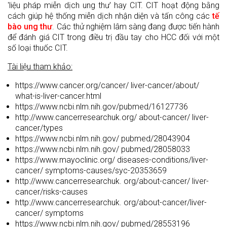
'liệu pháp miễn dịch ung thư' hay CIT. CIT hoạt động bằng
cách giúp hệ thống miễn dịch nhận diện và tấn công các
tế
bào ung thư
. Các thử nghiệm lâm sàng đang được tiến hành
để đánh giá CIT trong điều trị đầu tay cho HCC đối với một
số loại thuốc CIT.
Tài liệu tham khảo:
https://www.cancer.org/cancer/ liver-cancer/about/
what-is-liver-cancer.html
https://www.ncbi.nlm.nih.gov/pubmed/16127736
http://www.cancerresearchuk.org/ about-cancer/ liver-
cancer/types
https://www.ncbi.nlm.nih.gov/ pubmed/28043904
https://www.ncbi.nlm.nih.gov/ pubmed/28058033
https://www.mayoclinic.org/ diseases-conditions/liver-
cancer/ symptoms-causes/syc-20353659
http://www.cancerresearchuk. org/about-cancer/ liver-
cancer/risks-causes
http://www.cancerresearchuk. org/about-cancer/liver-
cancer/ symptoms
https://www.ncbi.nlm.nih.gov/ pubmed/28553196