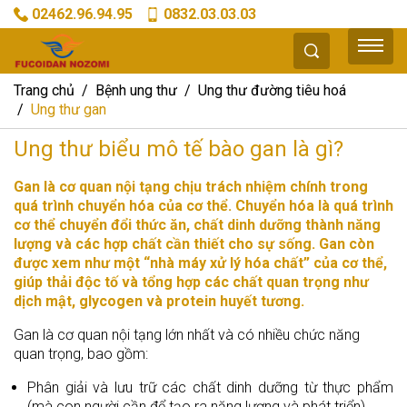
02462.96.94.95
0832.03.03.03
Trang chủ
Bệnh ung thư
Ung thư đường tiêu hoá
Ung thư gan
Ung thư biểu mô tế bào gan là gì?
Gan là cơ quan nội tạng chịu trách nhiệm chính trong
quá trình chuyển hóa của cơ thể. Chuyển hóa là quá trình
cơ thể chuyển đổi thức ăn, chất dinh dưỡng thành năng
lượng và các hợp chất cần thiết cho sự sống. Gan còn
được xem như một “nhà máy xử lý hóa chất” của cơ thể,
giúp thải độc tố và tổng hợp các chất quan trọng như
dịch mật, glycogen và protein huyết tương.
Gan là cơ quan nội tạng lớn nhất và có nhiều chức năng
quan trọng, bao gồm:
Phân giải và lưu trữ các chất dinh dưỡng từ thực phẩm
(mà con người cần để tạo ra năng lượng và phát triển)