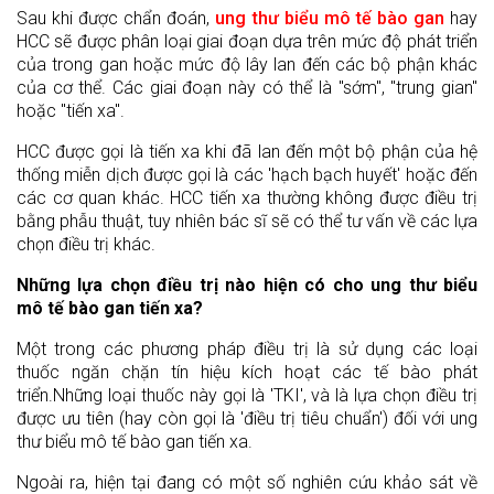
Sau khi được chẩn đoán,
ung thư biểu mô tế bào gan
hay
HCC sẽ được phân loại giai đoạn dựa trên mức độ phát triển
của trong gan hoặc mức độ lây lan đến các bộ phận khác
của cơ thể. Các giai đoạn này có thể là "sớm", "trung gian"
hoặc "tiến xa".
HCC được gọi là tiến xa khi đã lan đến một bộ phận của hệ
thống miễn dịch được gọi là các 'hạch bạch huyết' hoặc đến
các cơ quan khác. HCC tiến xa thường không được điều trị
bằng phẫu thuật, tuy nhiên bác sĩ sẽ có thể tư vấn về các lựa
chọn điều trị khác.
Những lựa chọn điều trị nào hiện có cho ung thư biểu
mô tế bào gan tiến xa?
Một trong các phương pháp điều trị là sử dụng các loại
thuốc ngăn chặn tín hiệu kích hoạt các tế bào phát
triển.Những loại thuốc này gọi là 'TKI', và là lựa chọn điều trị
được ưu tiên (hay còn gọi là 'điều trị tiêu chuẩn') đối với ung
thư biểu mô tế bào gan tiến xa.
Ngoài ra, hiện tại đang có một số nghiên cứu khảo sát về