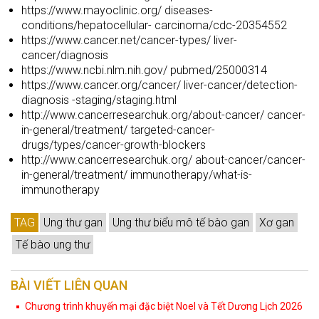
https://www.mayoclinic.org/ diseases-
conditions/hepatocellular- carcinoma/cdc-20354552
https://www.cancer.net/cancer-types/ liver-
cancer/diagnosis
https://www.ncbi.nlm.nih.gov/ pubmed/25000314
https://www.cancer.org/cancer/ liver-cancer/detection-
diagnosis -staging/staging.html
http://www.cancerresearchuk.org/about-cancer/ cancer-
in-general/treatment/ targeted-cancer-
drugs/types/cancer-growth-blockers
http://www.cancerresearchuk.org/ about-cancer/cancer-
in-general/treatment/ immunotherapy/what-is-
immunotherapy
TAG
Ung thư gan
Ung thư biểu mô tế bào gan
Xơ gan
Tế bào ung thư
BÀI VIẾT LIÊN QUAN
Chương trình khuyến mại đặc biệt Noel và Tết Dương Lịch 2026