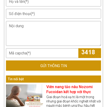
GỬI THÔNG TIN
Tin nổi bật
Viên nang tảo nâu Nozomi
Fucoidan kết hợp với thực
dưỡng miễn dịch giúp bệnh
Giai đoạn hoá xạ trị là một trong
nhưng giai đoạn khốc nghiệt nhất với
nhân ung thư vượt qua giai
người mắc bệnh ung thư, hầu hết
đoạn hoá xạ trị