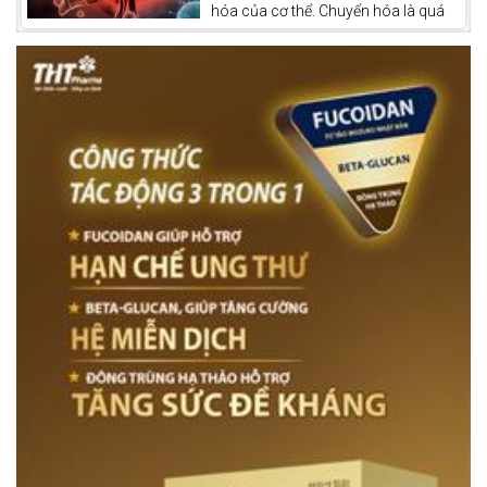
hóa của cơ thể. Chuyển hóa là quá
trình cơ thể chuyển đổi thức ăn, chất
dinh dưỡng thành năng lượng và các
hợp chất cần thiết cho sự sống. Gan
còn được xem như một “nhà máy xử
lý hóa chất” của cơ thể, giúp thải độc
tố và tổng hợp các chất quan trọng
như dịch mật, glycogen và protein
huyết tương.