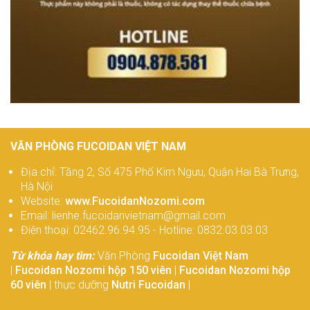
VĂN PHÒNG FUCOIDAN VIỆT NAM
Địa chỉ: Tầng 2, Số 475 Phố Kim Ngưu, Quận Hai Bà Trưng,
Hà Nội
Website:
www.FucoidanNozomi.com
Email: lienhe.fucoidanvietnam@gmail.com
Điện thoại: 02462.96.94.95 - Hotline: 0832.03.03.03
Từ khóa hay tìm:
Văn Phòng
Fucoidan Việt Nam
|
Fucoidan Nozomi hộp 150 viên
|
Fucoidan Nozomi hộp
60 viên
| thực dưỡng
Nutri Fucoidan
|