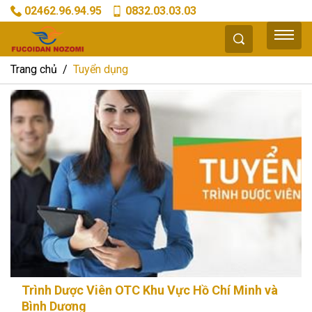
02462.96.94.95
0832.03.03.03
Trang chủ
Tuyển dụng
Trình Dược Viên OTC Khu Vực Hồ Chí Minh và
Bình Dương